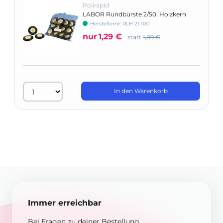
Polirapid
LABOR Rundbürste 2/50, Holzkern
Herstellernr: RLH 21 100
nur
1,29 €
statt
1,89 €
In den Warenkorb
Immer erreichbar
Bei Fragen zu deiner Bestellung