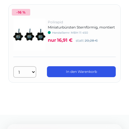
-16 %
Polirapid
Miniaturbürsten Sternförmig, montiert
Herstellernr: MBH 11 450
nur
16,91 €
statt
20,28 €
In den Warenkorb