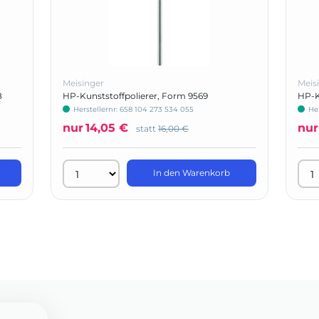
Meisinger
Meis
8
HP-Kunststoffpolierer, Form 9569
HP-K
Herstellernr: 658 104 273 534 055
He
nur
14,05 €
nur
statt
16,00 €
In den Warenkorb