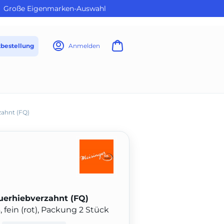
Große Eigenmarken-Auswahl
tbestellung
Anmelden
zahnt (FQ)
querhiebverzahnt (FQ)
fein (rot), Packung 2 Stück