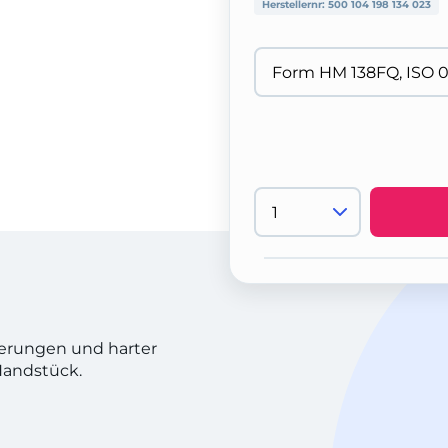
Herstellernr:
500 104 198 134 023
gierungen und harter
 Handstück.