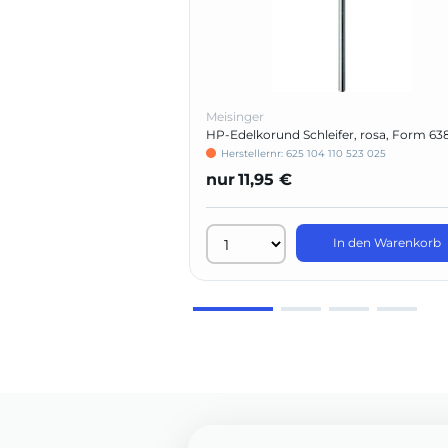
Meisinger
HP-Edelkorund Schleifer, rosa, Form 63
Herstellernr: 625 104 110 523 025
nur
11,95 €
In den Warenkorb