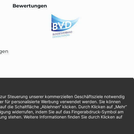
Bewertungen
ngen
chnung
SEPA-Lastschrift
Vorkasse