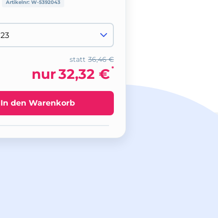
Artikelnr:
W-5392043
statt
36,46 €
*
nur
32,32 €
In den Warenkorb