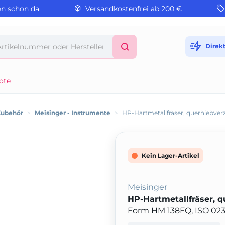
en schon da
Versandkostenfrei ab 200 €
Direk
ote
Zubehör
>
Meisinger - Instrumente
>
HP-Hartmetallfräser, querhiebver
Kein Lager-Artikel
Meisinger
HP-Hartmetallfräser, 
Form HM 138FQ, ISO 023, 