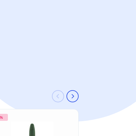
 %
-11 %