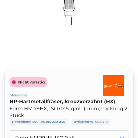
Nicht vorrätig
Meisinger
HP-Hartmetallfräser, kreuzverzahnt (HX)
Form HM 79HX, ISO 045, grob (grün), Packung 2
Stück
Herstellernr:
500 104 194 220 045
Artikelnr:
W-5360719