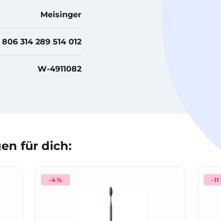
Meisinger
806 314 289 514 012
W-4911082
n für dich:
-4 %
-11