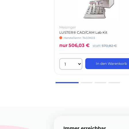
Meisinger
LUSTER® CAD/CAM Lab Kit
Herstellernr: 740JK03
nur
506,03 €
statt
570,82 €
In den Warenkorb
Immer erreichbar