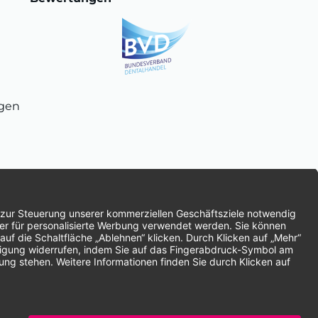
ngen
chnung
SEPA-Lastschrift
Vorkasse