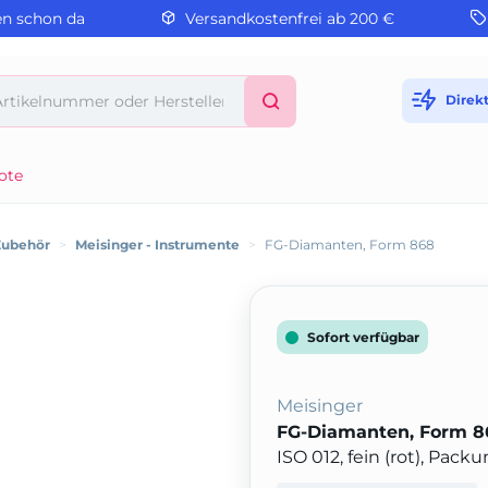
en schon da
Versandkostenfrei ab 200 €
Direk
ote
Zubehör
>
Meisinger - Instrumente
>
FG-Diamanten, Form 868
Sofort verfügbar
Meisinger
FG-Diamanten, Form 8
ISO 012, fein (rot), Pack