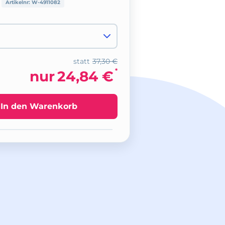
Artikelnr:
W-4911082
statt
37,30 €
*
nur
24,84 €
In den Warenkorb