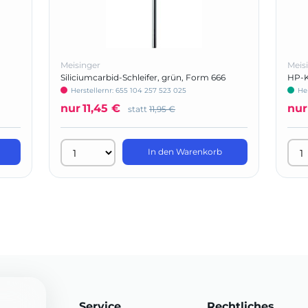
Meisinger
Meis
Siliciumcarbid-Schleifer, grün, Form 666
HP-K
Herstellernr: 655 104 257 523 025
He
nur
11,45 €
nur
statt
11,95 €
In den Warenkorb
Service
Rechtliches