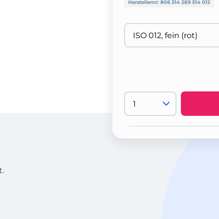
Herstellernr:
806 314 289 514 012
.