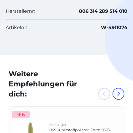
Herstellernr:
806 314 289 514 010
Artikelnr:
W-4911074
Weitere
Empfehlungen für
dich:
-9 %
Meisinger
HP-Kunststoffpolierer, Form 9573