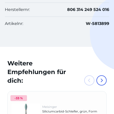
Herstellernr:
806 314 249 524 016
Artikelnr:
W-5813899
Weitere
Empfehlungen für
dich:
-33 %
Meisinger
Siliciumcarbid-Schleifer, grün, Form