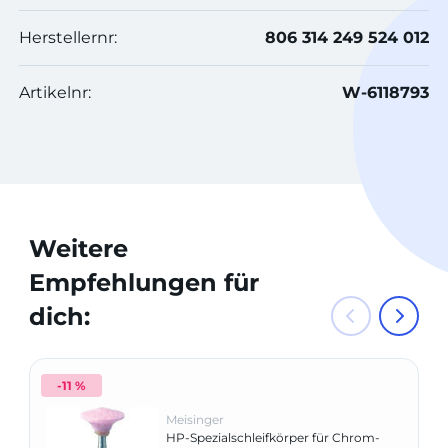
Herstellernr:
806 314 249 524 012
Artikelnr:
W-6118793
Weitere
Empfehlungen für
dich:
-11 %
Meisinger
HP-Spezialschleifkörper für Chrom-