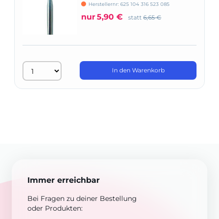
Kobaltlegierungen, rosa, Form 734
Herstellernr: 625 104 316 523 085
nur
5,90 €
statt
6,65 €
In den Warenkorb
Immer erreichbar
Bei Fragen zu deiner Bestellung
oder Produkten: