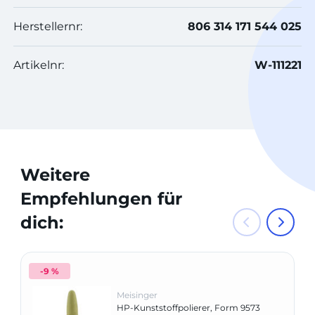
Herstellernr:
806 314 171 544 025
Artikelnr:
W-111221
Weitere
Empfehlungen für
dich:
-9 %
Meisinger
HP-Kunststoffpolierer, Form 9573