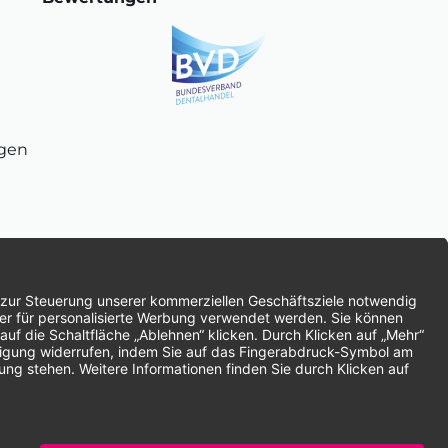
ngen
chnung
SEPA-Lastschrift
Vorkasse