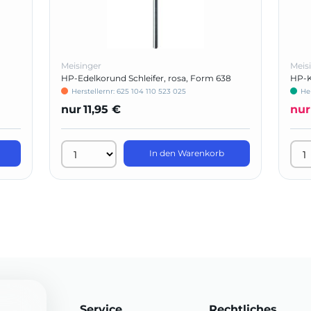
Meisinger
Meis
HP-Edelkorund Schleifer, rosa, Form 638
HP-K
Herstellernr: 625 104 110 523 025
He
nur
11,95 €
nur
In den Warenkorb
Service
Rechtliches