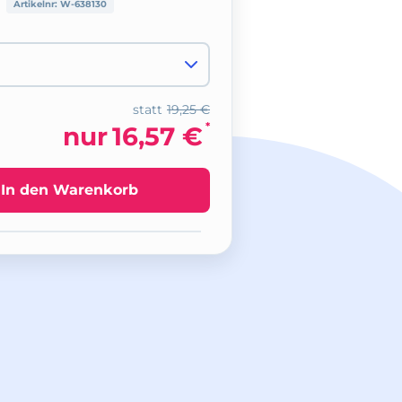
Artikelnr:
W-638130
statt
19,25 €
*
nur
16,57 €
In den Warenkorb