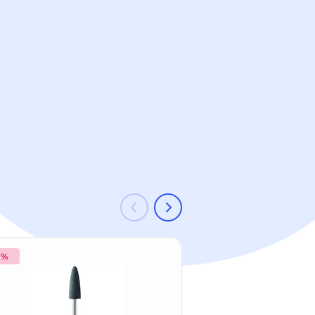
 %
-33 %