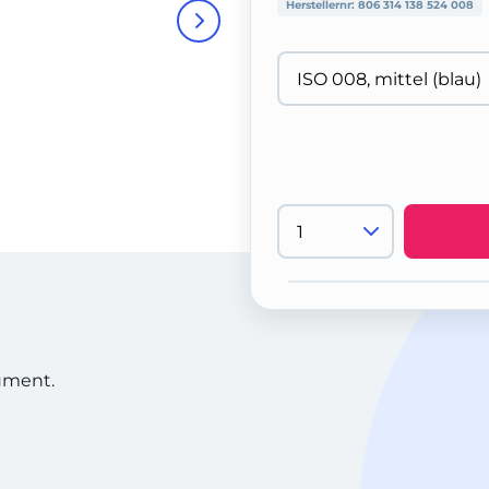
Herstellernr:
806 314 138 524 008
rument.