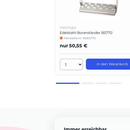
Meisinger
Edelstahl-Borerständer BS770
Herstellernr: 82BS770
nur
50,55 €
In den Warenkorb
Immer erreichbar