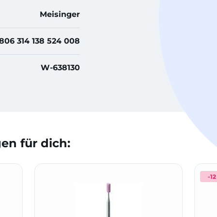
Meisinger
806 314 138 524 008
W-638130
n für dich:
-12