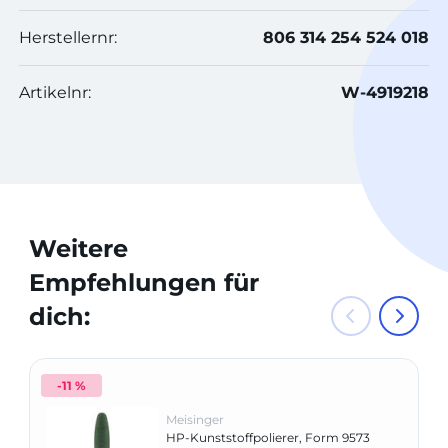
Herstellernr:
806 314 254 524 018
Artikelnr:
W-4919218
Weitere
Empfehlungen für
dich:
-11 %
Meisinger
HP-Kunststoffpolierer, Form 9573