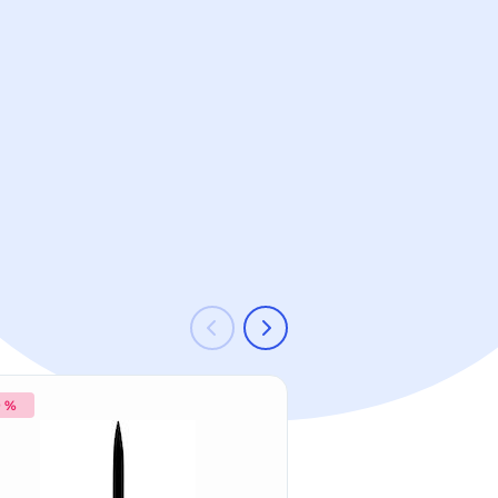
9 %
-4 %