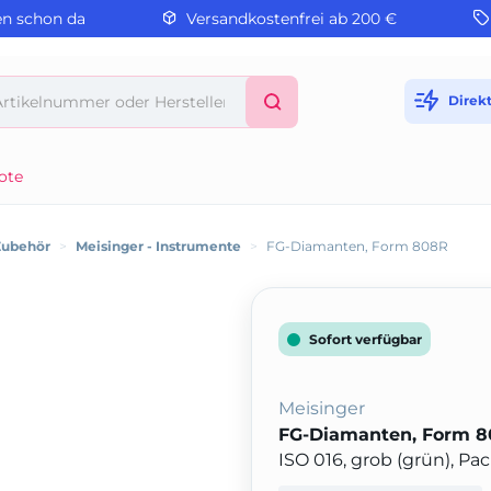
en schon da
Versandkostenfrei ab 200 €
Direk
ote
Zubehör
>
Meisinger - Instrumente
>
FG-Diamanten, Form 808R
Sofort verfügbar
Meisinger
FG-Diamanten, Form 
ISO 016, grob (grün), P