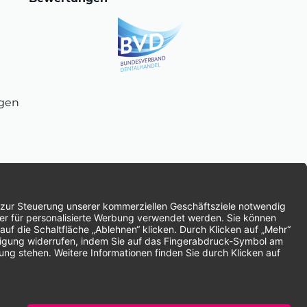
ngen
chnung
SEPA-Lastschrift
Vorkasse