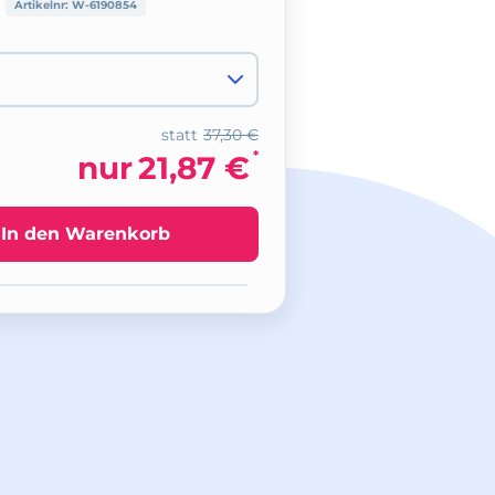
Artikelnr:
W-6190854
statt
37,30 €
*
nur
21,87 €
In den Warenkorb