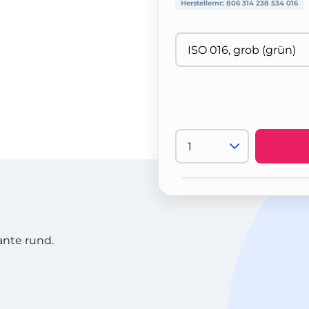
Herstellernr:
806 314 238 534 016
ante rund.