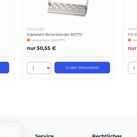
Meisinger
Meis
Edelstahl-Borerständer BS770
FG-D
Herstellernr: 82BS770
He
nur
50,55 €
nur
In den Warenkorb
Service
Rechtliches