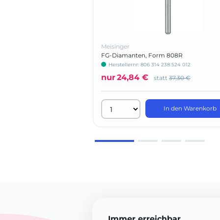
Meisinger
FG-Diamanten, Form 808R
Herstellernr: 806 314 238 524 012
nur
24,84 €
statt
37,30 €
In den Warenkorb
Immer erreichbar