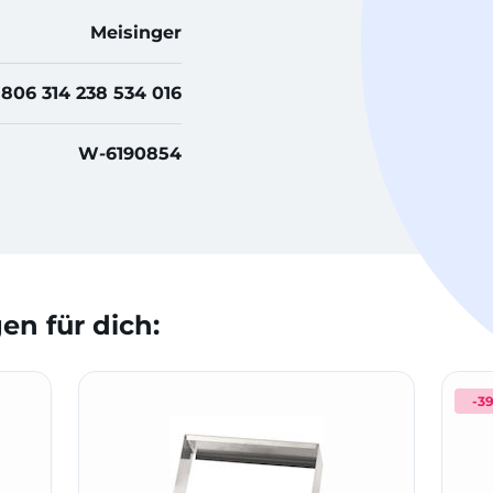
Meisinger
806 314 238 534 016
W-6190854
n für dich:
-3