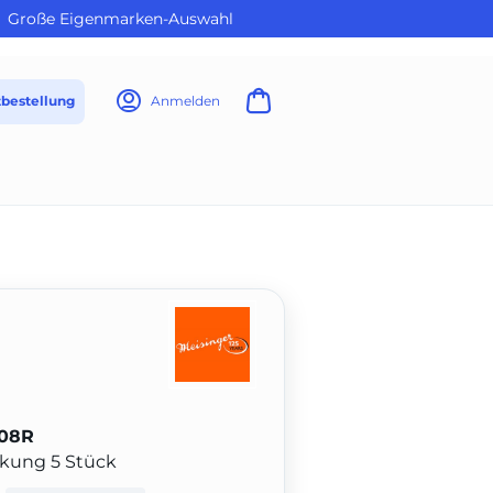
Große Eigenmarken-Auswahl
tbestellung
Anmelden
808R
ackung 5 Stück