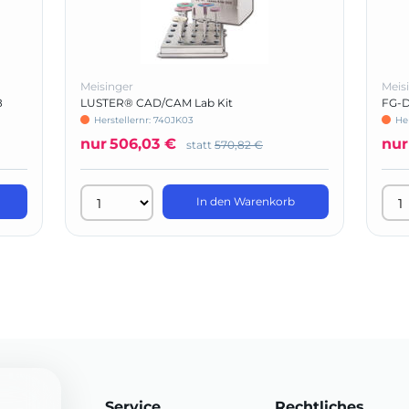
Meisinger
Meis
8
LUSTER® CAD/CAM Lab Kit
FG-D
Herstellernr: 740JK03
Her
nur
506,03 €
nur
statt
570,82 €
In den Warenkorb
Service
Rechtliches