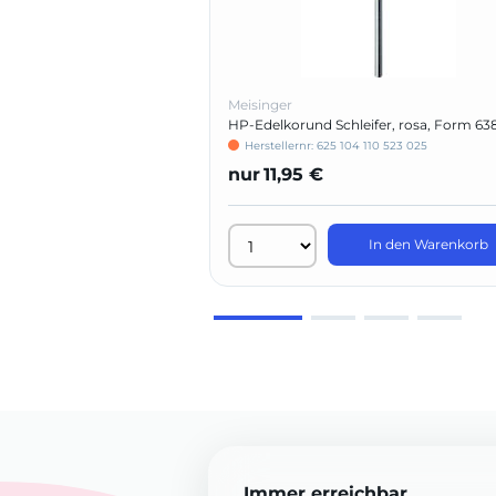
Meisinger
HP-Edelkorund Schleifer, rosa, Form 63
Herstellernr: 625 104 110 523 025
nur
11,95 €
In den Warenkorb
Immer erreichbar