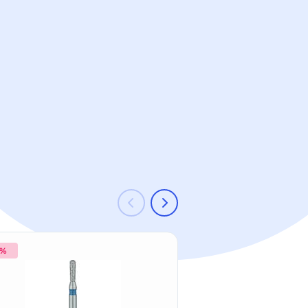
 %
-11 %