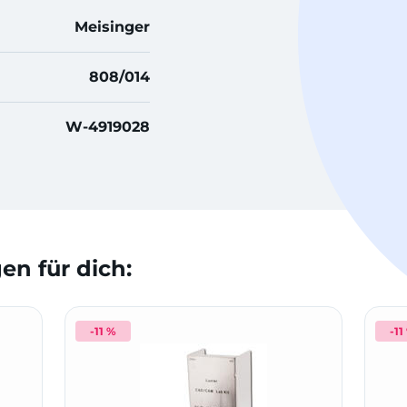
Meisinger
808/014
W-4919028
n für dich:
-11 %
-11