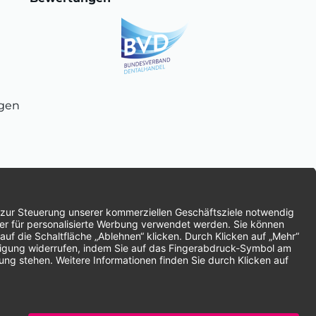
ngen
chnung
SEPA-Lastschrift
Vorkasse