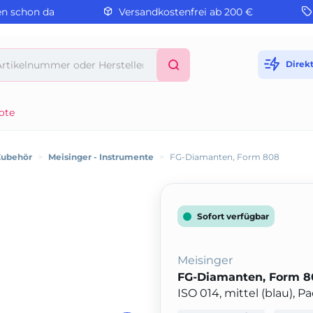
en schon da
Versandkostenfrei ab 200 €
Direk
ote
Zubehör
>
Meisinger - Instrumente
>
FG-Diamanten, Form 808
Sofort verfügbar
Meisinger
FG-Diamanten, Form 8
ISO 014, mittel (blau), 