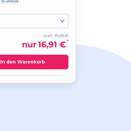
:
W-4919028
statt
19,25 €
*
nur
16,91 €
In den Warenkorb