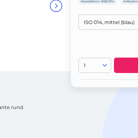
Herstellernr:
808/014
Artikelnr
ante rund.