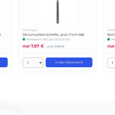
Meisinger
Meis
8
Siliciumcarbid-Schleifer, grün, Form 666
Bohr
Herstellernr: 655 204 257 523 025
Her
nur
7,97 €
nur
statt
11,95 €
In den Warenkorb