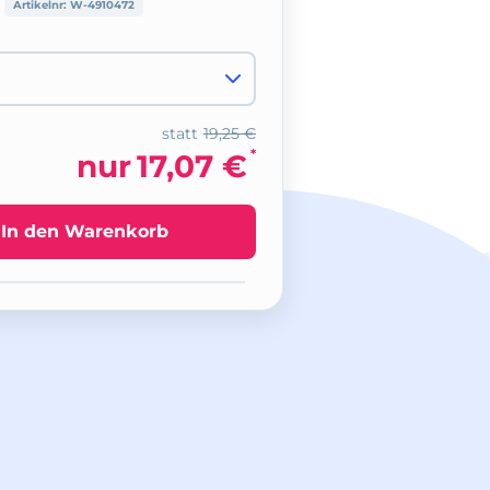
Artikelnr:
W-4910472
statt
19,25 €
*
nur
17,07 €
In den Warenkorb