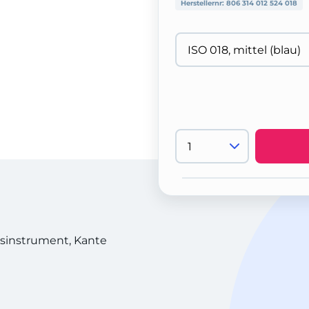
Herstellernr:
806 314 012 524 018
sinstrument, Kante