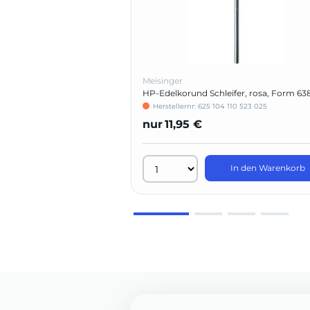
Meisinger
HP-Edelkorund Schleifer, rosa, Form 63
Herstellernr: 625 104 110 523 025
nur
11,95 €
In den Warenkorb