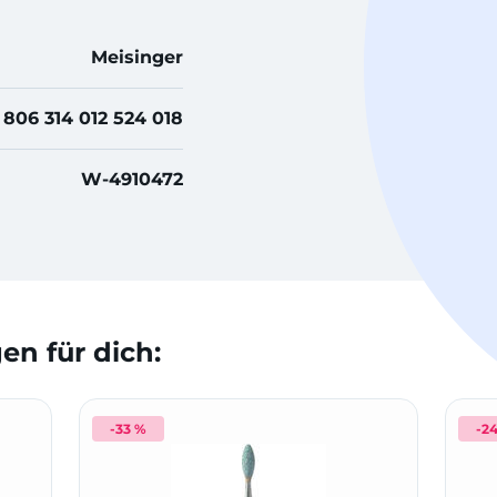
Meisinger
806 314 012 524 018
W-4910472
n für dich:
-33 %
-2