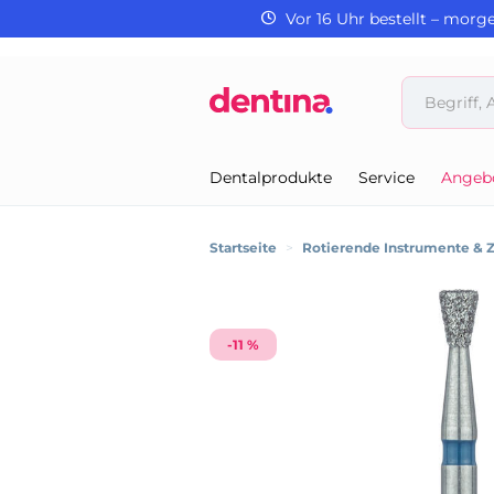
Vor 16 Uhr bestellt – morg
Dentalprodukte
Service
Angeb
Startseite
>
Rotierende Instrumente & 
-11 %