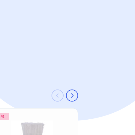
4 %
-11 %