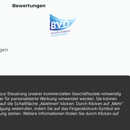
Bewertungen
ngen
chnung
SEPA-Lastschrift
Vorkasse