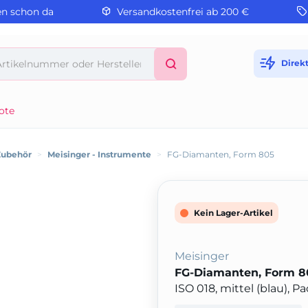
en schon da
Versandkostenfrei ab 200 €
Direk
ote
Zubehör
>
Meisinger - Instrumente
>
FG-Diamanten, Form 805
Kein Lager-Artikel
Meisinger
FG-Diamanten, Form 8
ISO 018, mittel (blau), 