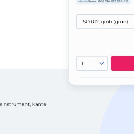
Herstellernr:
806 314 012 534 012
sinstrument, Kante