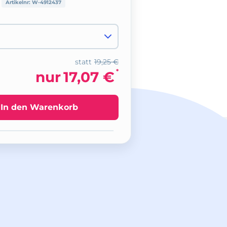
Artikelnr:
W-4912437
statt
19,25 €
*
nur
17,07 €
In den Warenkorb