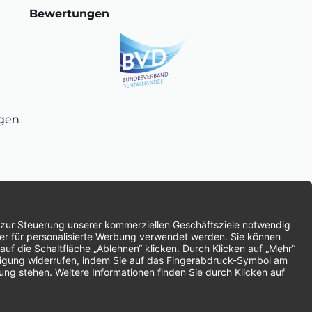
Bewertungen
ngen
chnung
SEPA-Lastschrift
Vorkasse