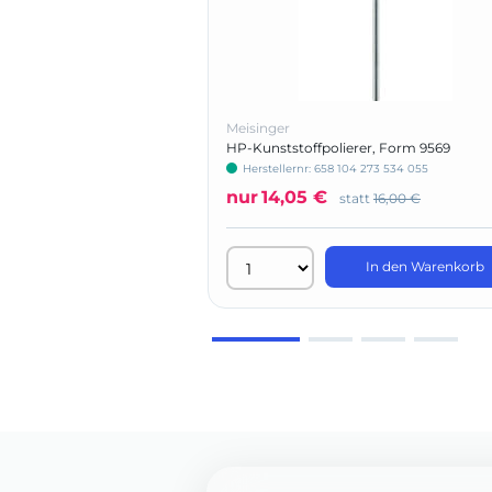
Meisinger
HP-Kunststoffpolierer, Form 9569
Herstellernr: 658 104 273 534 055
nur
14,05 €
statt
16,00 €
In den Warenkorb