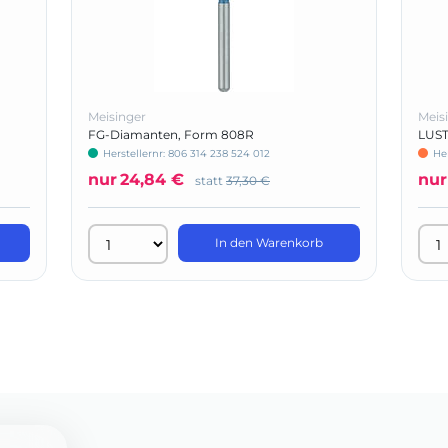
Meisinger
Meis
FG-Diamanten, Form 808R
LUST
Herstellernr: 806 314 238 524 012
He
nur
24,84 €
nur
statt
37,30 €
In den Warenkorb