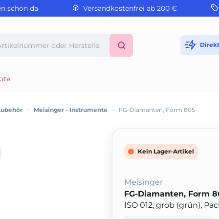
en schon da
Versandkostenfrei ab 200 €
Direk
ote
Zubehör
>
Meisinger - Instrumente
>
FG-Diamanten, Form 805
Kein Lager-Artikel
Meisinger
FG-Diamanten, Form 8
ISO 012, grob (grün), Pa