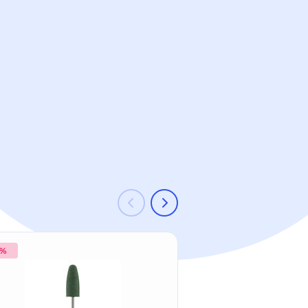
 %
-33 %