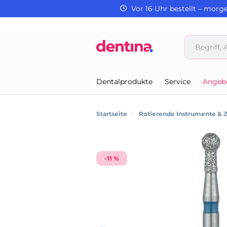
Vor 16 Uhr bestellt – morg
Dentalprodukte
Service
Angeb
Startseite
>
Rotierende Instrumente & 
-11 %