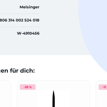
Meisinger
806 314 002 524 018
W-4910456
n für dich:
-39 %
-11