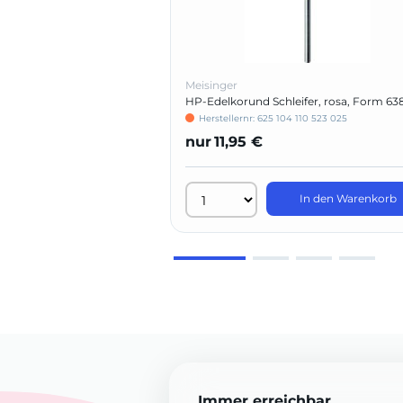
Meisinger
HP-Edelkorund Schleifer, rosa, Form 63
Herstellernr: 625 104 110 523 025
nur
11,95 €
In den Warenkorb
Immer erreichbar