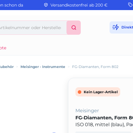
en schon da
Versandkostenfrei ab 200 €
Direk
ote
Zubehör
>
Meisinger - Instrumente
>
FG-Diamanten, Form 802
Kein Lager-Artikel
Meisinger
FG-Diamanten, Form 8
ISO 018, mittel (blau), 