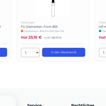
Meisinger
Meis
8
FG-Diamanten, Form 863
HP-K
Herstellernr: 806 314 250 534 014
He
nur
23,15 €
nur
statt
38,15 €
In den Warenkorb
Service
Rechtliches