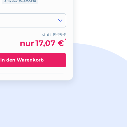
Artikelnr:
W-4910456
statt
19,25 €
*
nur
17,07 €
In den Warenkorb