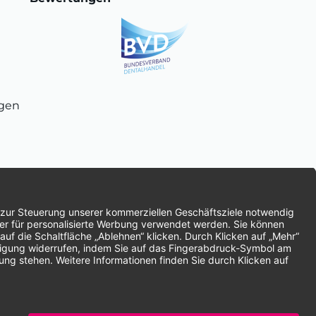
ngen
chnung
SEPA-Lastschrift
Vorkasse