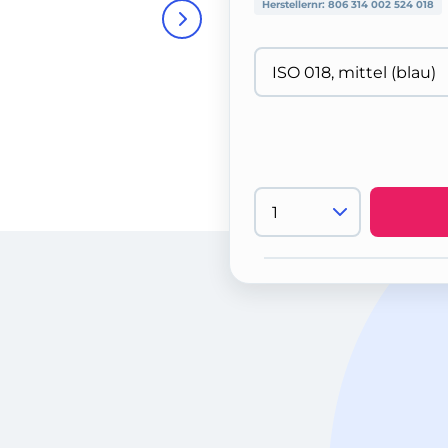
Herstellernr:
806 314 002 524 018