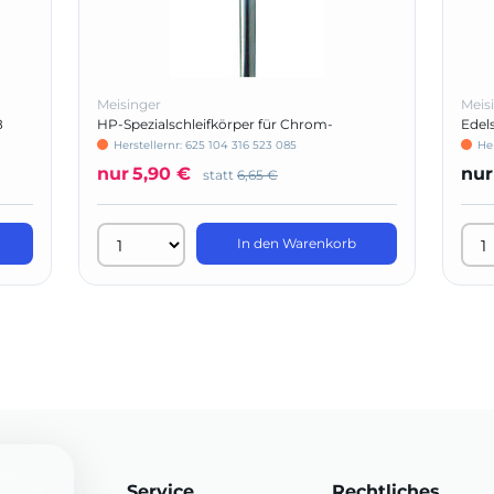
Meisinger
Meis
8
HP-Spezialschleifkörper für Chrom-
Edel
Kobaltlegierungen, rosa, Form 734
Herstellernr: 625 104 316 523 085
He
nur
5,90 €
nur
statt
6,65 €
In den Warenkorb
Service
Rechtliches