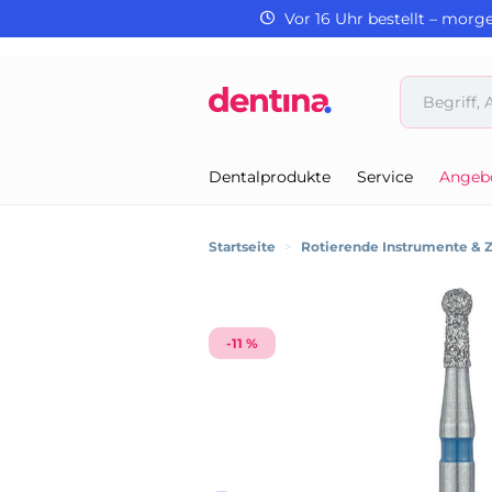
Vor 16 Uhr bestellt – morg
Dentalprodukte
Service
Angeb
Startseite
>
Rotierende Instrumente & 
-11 %