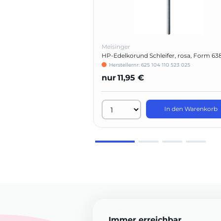
Meisinger
HP-Edelkorund Schleifer, rosa, Form 63
Herstellernr: 625 104 110 523 025
nur
11,95 €
In den Warenkorb
Immer erreichbar