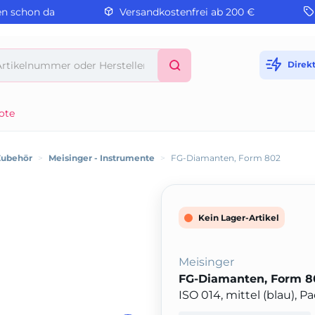
en schon da
Versandkostenfrei ab 200 €
Direk
ote
Zubehör
>
Meisinger - Instrumente
>
FG-Diamanten, Form 802
Kein Lager-Artikel
Meisinger
FG-Diamanten, Form 8
ISO 014, mittel (blau), 