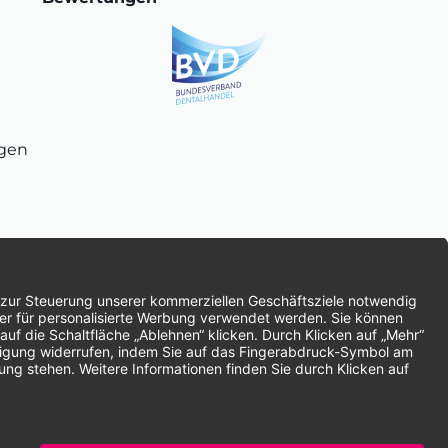
ngen
chnung
SEPA-Lastschrift
Vorkasse