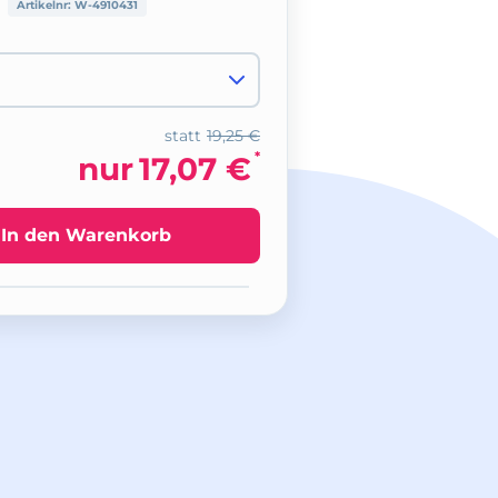
Artikelnr:
W-4910431
statt
19,25 €
*
nur
17,07 €
In den Warenkorb