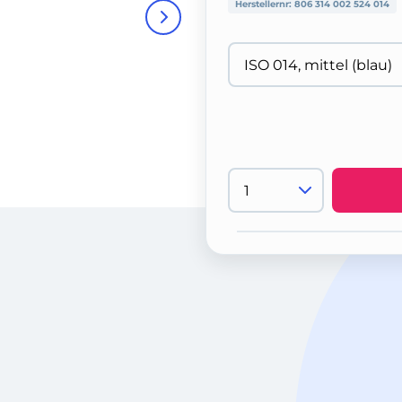
Herstellernr:
806 314 002 524 014