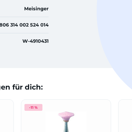
Meisinger
806 314 002 524 014
W-4910431
n für dich:
-11 %