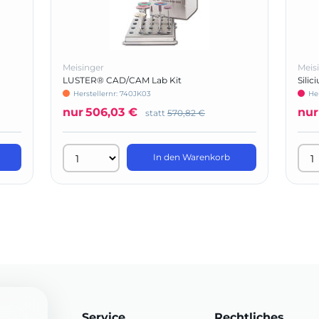
Meisinger
Meis
LUSTER® CAD/CAM Lab Kit
Silic
Herstellernr: 740JK03
He
nur
506,03 €
nur
statt
570,82 €
In den Warenkorb
Service
Rechtliches