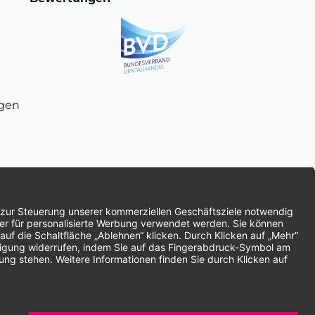
ngen
chnung
SEPA-Lastschrift
Vorkasse