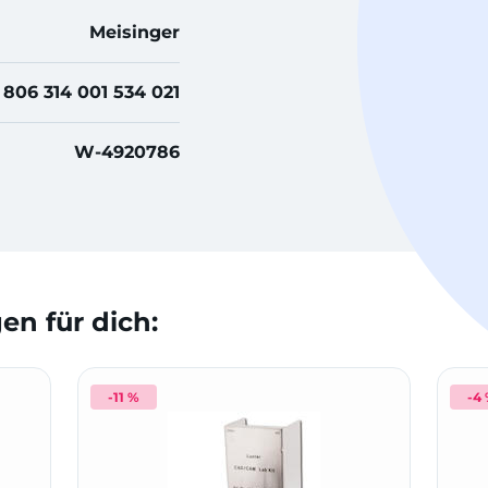
Meisinger
806 314 001 534 021
W-4920786
n für dich:
-11 %
-4