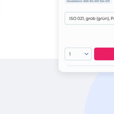
Herstellernr:
806 314 001 534 021