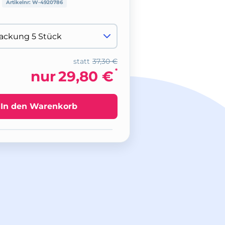
Artikelnr:
W-4920786
statt
37,30 €
*
nur
29,80 €
In den Warenkorb