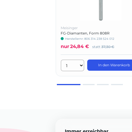
Meisinger
FG-Diamanten, Form 808R
Herstellernr: 806 314 238 524 012
nur
24,84 €
statt
37,30 €
In den Warenkorb
Immer erreichbar