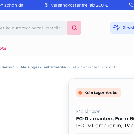
en schon da
Versandkostenfrei ab 200 €
Direk
ote
Zubehör
>
Meisinger - Instrumente
>
FG-Diamanten, Form 801
Kein Lager-Artikel
Meisinger
FG-Diamanten, Form 8
ISO 021, grob (grün), Pa