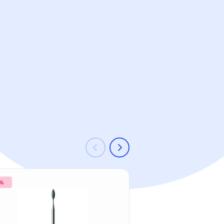
 %
-39 %