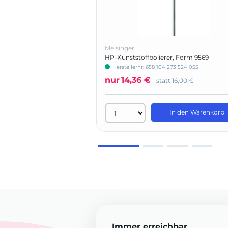
Meisinger
HP-Kunststoffpolierer, Form 9569
Herstellernr: 658 104 273 524 055
nur
14,36 €
statt
16,00 €
In den Warenkorb
Immer erreichbar