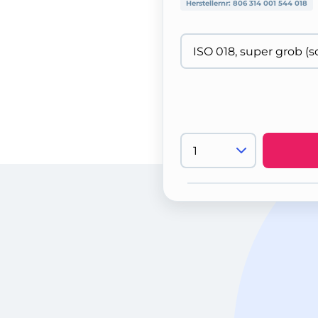
Herstellernr:
806 314 001 544 018