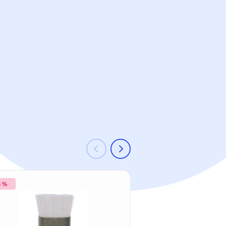
4 %
-11 %