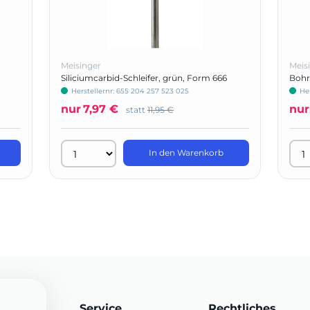
Meisinger
Meis
Siliciumcarbid-Schleifer, grün, Form 666
Bohr
Herstellernr: 655 204 257 523 025
Her
nur
7,97 €
nur
statt
11,95 €
In den Warenkorb
Service
Rechtliches