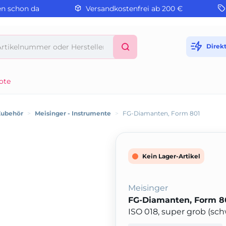
en schon da
Versandkostenfrei ab 200 €
Direk
ote
Zubehör
>
Meisinger - Instrumente
>
FG-Diamanten, Form 801
Kein Lager-Artikel
Meisinger
FG-Diamanten, Form 8
ISO 018, super grob (sc