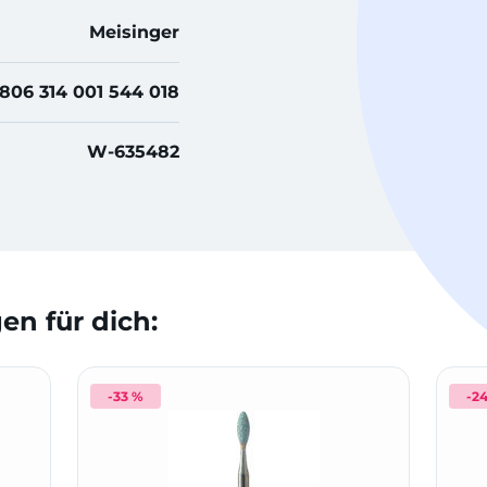
Meisinger
806 314 001 544 018
W-635482
n für dich:
-33 %
-2