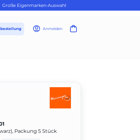
Große Eigenmarken-Auswahl
tbestellung
Anmelden
01
hwarz), Packung 5 Stück