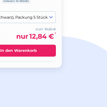
Artikelnr:
W-635482
statt
19,25 €
*
nur
12,84 €
In den Warenkorb