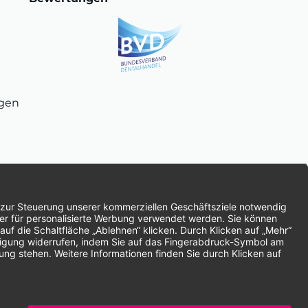
ngen
chnung
SEPA-Lastschrift
Vorkasse