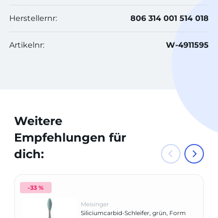
Herstellernr:
806 314 001 514 018
Artikelnr:
W-4911595
Weitere
Empfehlungen für
dich:
-33 %
Meisinger
Siliciumcarbid-Schleifer, grün, Form