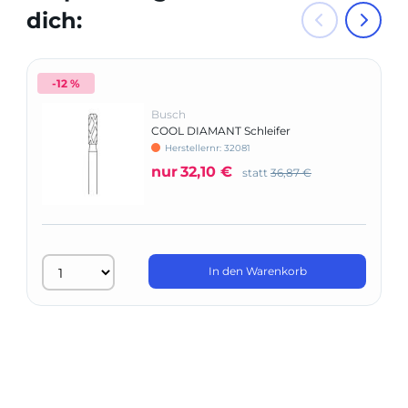
dich:
-12 %
Busch
COOL DIAMANT Schleifer
Herstellernr: 32081
nur
32,10 €
statt
36,87 €
In den Warenkorb