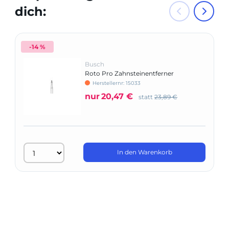
dich:
-14 %
Busch
Roto Pro Zahnsteinentferner
Herstellernr: 15033
nur
20,47 €
statt
23,89 €
In den Warenkorb