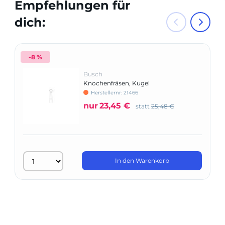
Empfehlungen für
dich:
-8 %
Busch
Knochenfräsen, Kugel
Herstellernr: 21466
nur
23,45 €
statt
25,48 €
In den Warenkorb