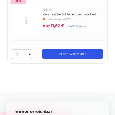
-8 %
Busch
Keramische Schleifkörper montiert
Herstellernr: 40329
nur
11,62 €
statt
12,65 €
In den Warenkorb
Immer erreichbar