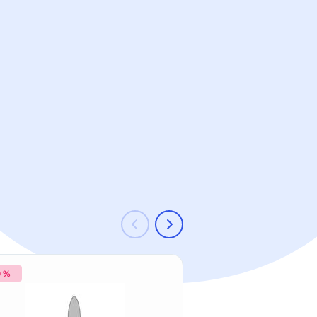
0 %
-24 %