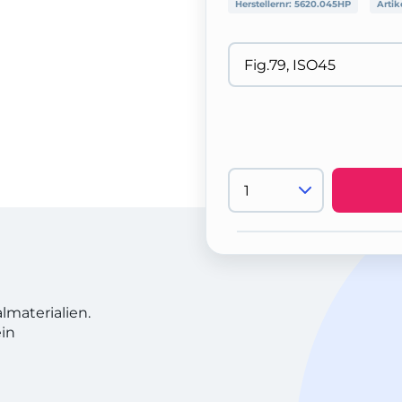
Herstellernr:
5620.045HP
Artik
lmaterialien.
in