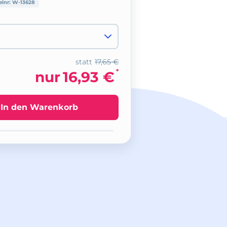
elnr:
W-13628
statt
17,65 €
*
nur
16,93 €
In den Warenkorb