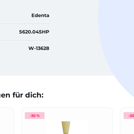
Edenta
5620.045HP
W-13628
n für dich:
-30 %
-2