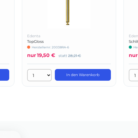
Edenta
Eden
TopGloss
Schli
Herstellernr: 20038RA-6
He
nur
19,50 €
nur
statt
28,21 €
In den Warenkorb