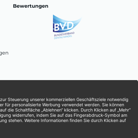
Bewertungen
ngen
chnung
SEPA-Lastschrift
Vorkasse