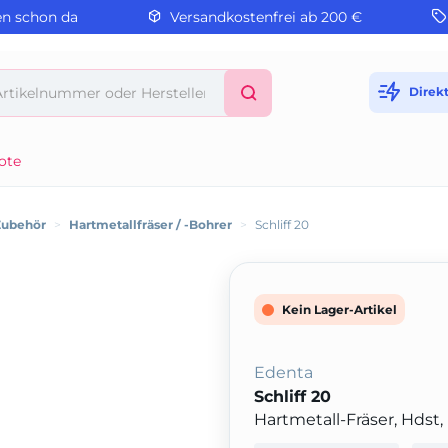
en schon da
Versandkostenfrei ab 200 €
Direk
ote
Zubehör
>
Hartmetallfräser / -Bohrer
>
Schliff 20
Kein Lager-Artikel
Edenta
Schliff 20
Hartmetall-Fräser, Hdst, 