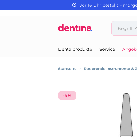
Vor 16 Uhr bestellt – morg
Dentalprodukte
Service
Angeb
Startseite
>
Rotierende Instrumente & 
-4 %