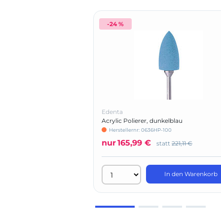
-24 %
Edenta
Acrylic Polierer, dunkelblau
Herstellernr: 0636HP-100
nur
165,99 €
statt
221,11 €
In den Warenkorb