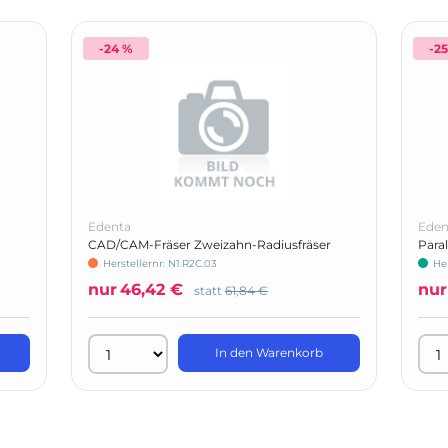
-24 %
-2
Edenta
Eden
CAD/CAM-Fräser Zweizahn-Radiusfräser
Para
(Mikro 4X/5X, -IC, Motion 2)
Herstellernr: N1.R2C.03
He
nur
46,42 €
nur
statt
61,84 €
In den Warenkorb