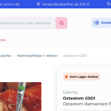
en schon da
Versandkostenfrei ab 200 €
Direk
ote
Zubehör
>
Hartmetallfräser / -Bohrer
>
Osteotom GSD1
Kein Lager-Artikel
Edenta
Osteotom GSD1
Osteotom diamantiert 