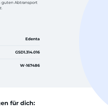
 guten Abtransport
z.
Edenta
GSD1.314.016
W-167486
n für dich: