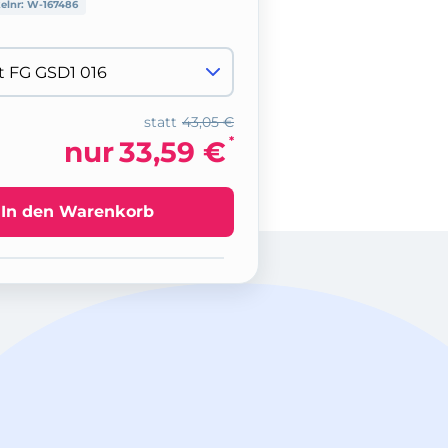
kelnr:
W-167486
statt
43,05 €
*
nur
33,59 €
In den Warenkorb