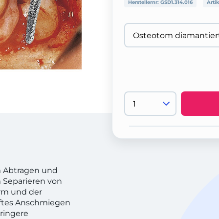
Herstellernr:
GSD1.314.016
Arti
m Abtragen und
 Separieren von
rm und der
nftes Anschmiegen
ringere