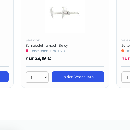
SeleXion
Sele
Schiebelehre nach Boley
Seit
Herstellernr: 957801 SLX
He
nur
23,19 €
nur
In den Warenkorb