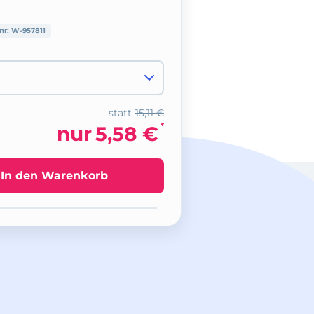
lnr:
W-957811
statt
15,11 €
*
nur
5,58 €
In den Warenkorb