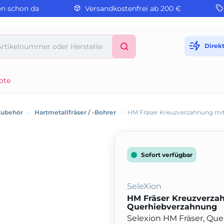
en schon da
Versandkostenfrei ab 200 €
Direk
ote
Zubehör
>
Hartmetallfräser / -Bohrer
>
HM Fräser Kreuzverzahnung mi
Sofort verfügbar
SeleXion
HM Fräser Kreuzverza
Querhiebverzahnung
Selexion HM Fräser, Que