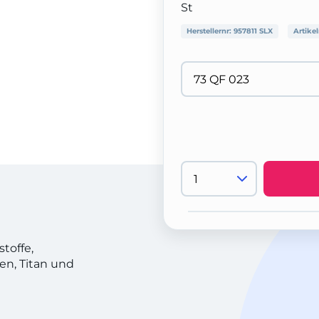
St
Herstellernr:
957811 SLX
Artike
toffe,
en, Titan und