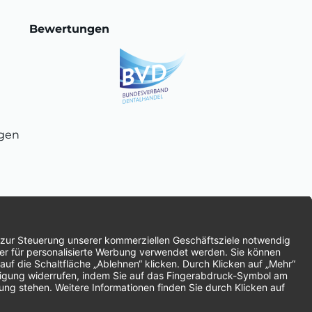
Bewertungen
ngen
chnung
SEPA-Lastschrift
Vorkasse