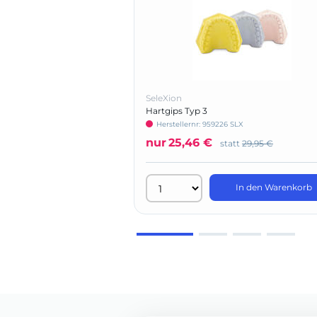
SeleXion
Hartgips Typ 3
Herstellernr: 959226 SLX
nur
25,46 €
statt
29,95 €
In den Warenkorb