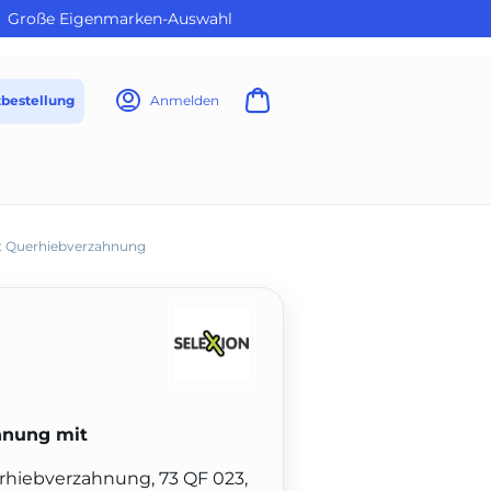
Große Eigenmarken-Auswahl
tbestellung
Anmelden
t Querhiebverzahnung
hnung mit
rhiebverzahnung, 73 QF 023,