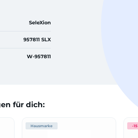
SeleXion
957811 SLX
W-957811
n für dich:
Hausmarke
-15