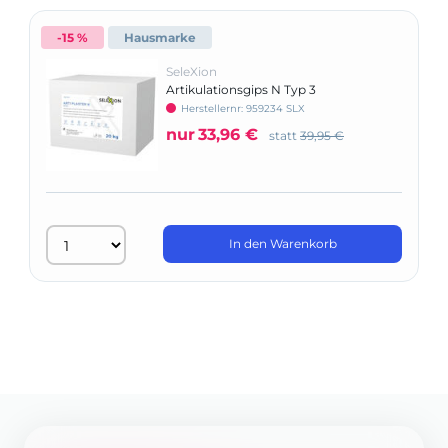
-15 %
Hausmarke
SeleXion
Artikulationsgips N Typ 3
Herstellernr: 959234 SLX
nur
33,96 €
statt
39,95 €
In den Warenkorb