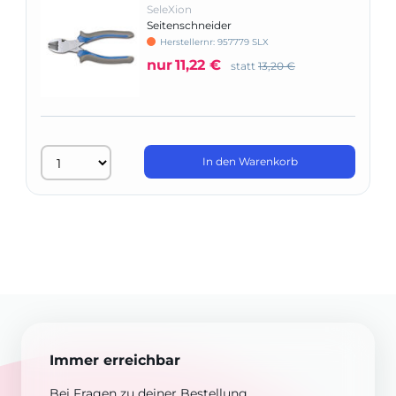
SeleXion
Seitenschneider
Herstellernr: 957779 SLX
nur
11,22 €
statt
13,20 €
In den Warenkorb
Immer erreichbar
Bei Fragen zu deiner Bestellung