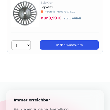
SeleXion
Sepaflex
Herstellernr: 957647 SLX
nur
9,99 €
statt
11,75 €
In den Warenkorb
Immer erreichbar
Bei Fragen zu deiner Bestellung