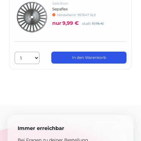
SeleXion
Sepaflex
Herstellernr: 957647 SLX
nur
9,99 €
statt
11,75 €
In den Warenkorb
Immer erreichbar
Bei Fragen zu deiner Bestellung