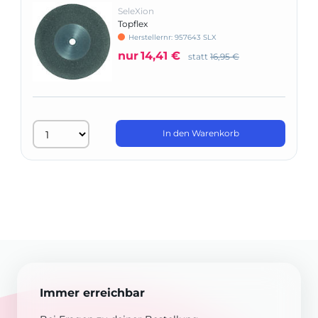
SeleXion
Topflex
Herstellernr: 957643 SLX
nur
14,41 €
statt
16,95 €
In den Warenkorb
Immer erreichbar