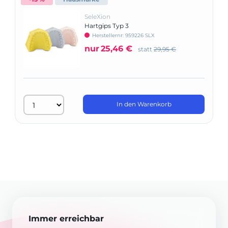
SeleXion
Hartgips Typ 3
Herstellernr: 959226 SLX
nur
25,46 €
statt
29,95 €
In den Warenkorb
Immer erreichbar