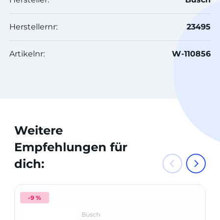
Herstellernr:
23495
Artikelnr:
W-110856
Weitere
Empfehlungen für
dich:
-9 %
Busch