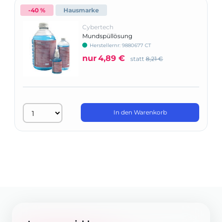
-40 %
Hausmarke
Cybertech
Mundspüllösung
Herstellernr: 9880677 CT
nur
4,89 €
statt
8,21 €
In den Warenkorb