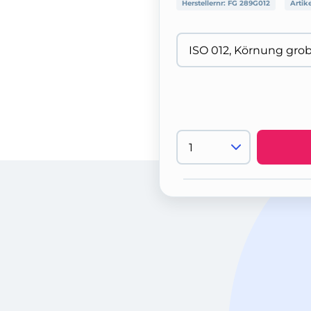
Herstellernr:
FG 289G012
Artik