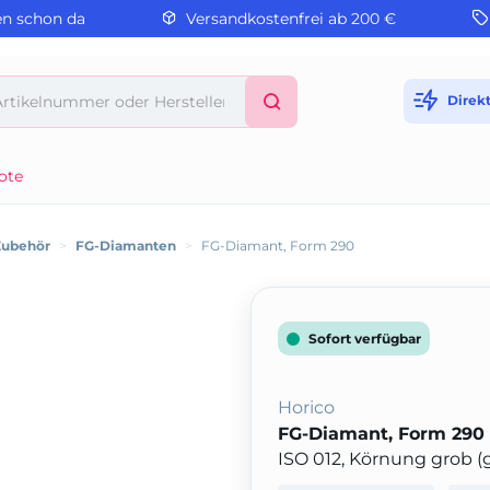
en schon da
Versandkostenfrei ab 200 €
Direk
ote
Zubehör
>
FG-Diamanten
>
FG-Diamant, Form 290
Sofort verfügbar
Horico
FG-Diamant, Form 290
ISO 012, Körnung grob (