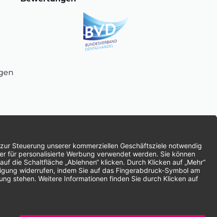
ngen
chnung
SEPA-Lastschrift
Vorkasse