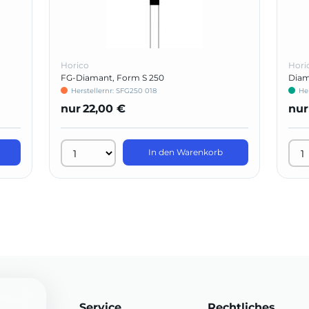
Horico
Hori
FG-Diamant, Form S 250
Diam
Herstellernr: SFG250 018
He
nur
22,00 €
nur
In den Warenkorb
Service
Rechtliches