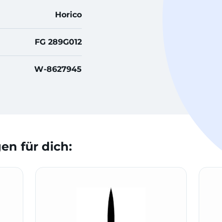
Horico
FG 289G012
W-8627945
n für dich: