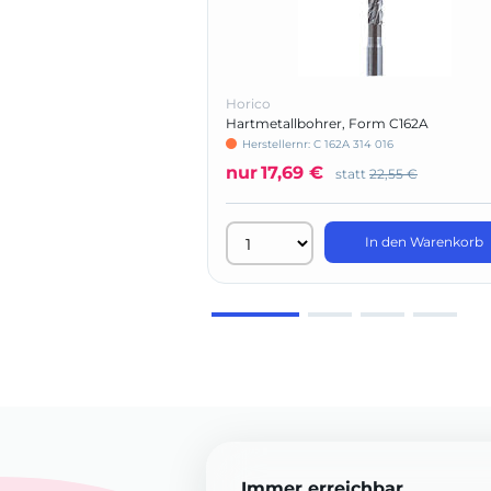
Horico
Hartmetallbohrer, Form C162A
Herstellernr: C 162A 314 016
nur
17,69 €
statt
22,55 €
In den Warenkorb
Immer erreichbar