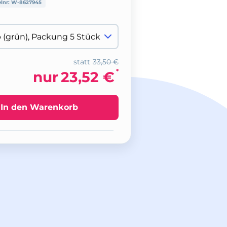
elnr:
W-8627945
statt
33,50 €
*
nur
23,52 €
In den Warenkorb