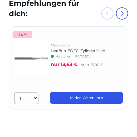
Empfehlungen für
dich:
-14 %
Microcopy
NeoBurr FG.TC, Zylinder flach
Herstellernr: FG.TC 57L
nur
13,63 €
statt
15,90 €
In den Warenkorb