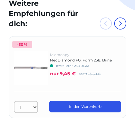
Weitere
Empfehlungen für
dich:
-30 %
Microcopy
NeoDiamond FG, Form 238, Birne
Herstellernr: 238-014M
nur
9,45 €
statt
13,50 €
In den Warenkorb