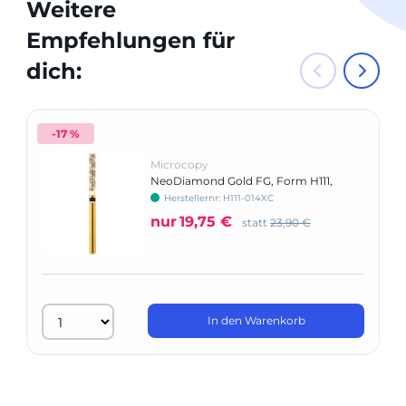
Weitere
Empfehlungen für
dich:
-17 %
Microcopy
NeoDiamond Gold FG, Form H111,
NeoSpiral, Zylinder flach
Herstellernr: H111-014XC
nur
19,75 €
statt
23,90 €
In den Warenkorb