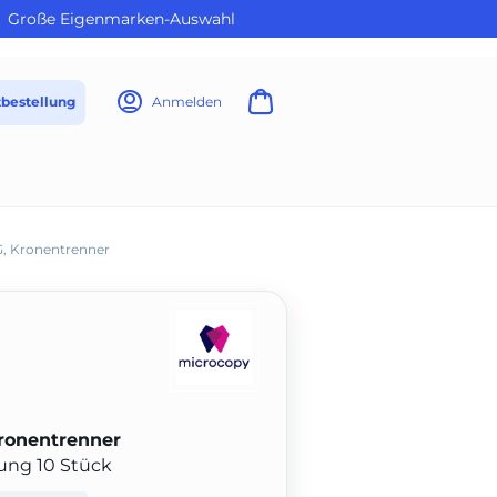
Große Eigenmarken-Auswahl
tbestellung
Anmelden
, Kronentrenner
ronentrenner
ung 10 Stück