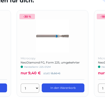
n für dich:
-30 %
-1
Microcopy
Micr
NeoDiamond FG, Form 225, umgekehrter
NeoD
Kegel
flach
Herstellernr: 225-012M
Her
nur
9,40 €
nur
statt
13,50 €
In den Warenkorb