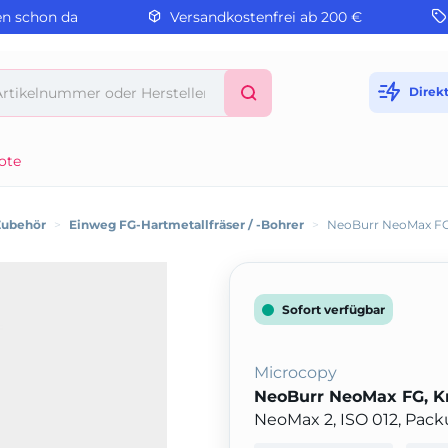
en schon da
Versandkostenfrei ab 200 €
Direk
ote
Zubehör
>
Einweg FG-Hartmetallfräser / -Bohrer
>
NeoBurr NeoMax FG
Sofort verfügbar
Microcopy
NeoBurr NeoMax FG, K
NeoMax 2, ISO 012, Pack