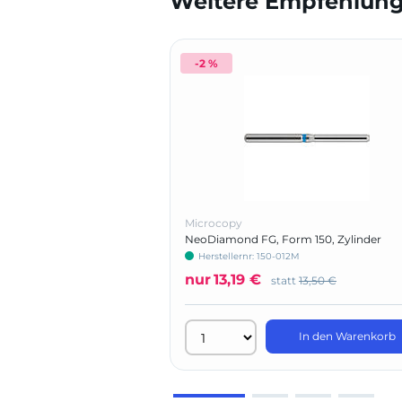
Weitere Empfehlunge
-2 %
Microcopy
NeoDiamond FG, Form 150, Zylinder
Stirnschneident
Herstellernr: 150-012M
nur
13,19 €
statt
13,50 €
In den Warenkorb