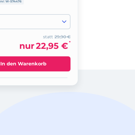
lnr:
W-574476
statt
29,90 €
*
nur
22,95 €
In den Warenkorb