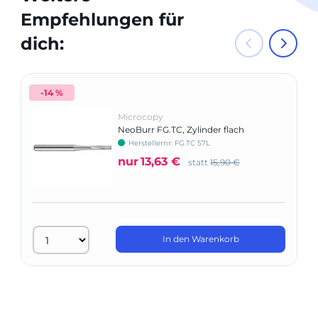
Empfehlungen für
dich:
-14 %
Microcopy
NeoBurr FG.TC, Zylinder flach
Herstellernr: FG.TC 57L
nur
13,63 €
statt
15,90 €
In den Warenkorb