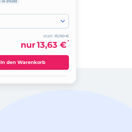
r:
W-574393
statt
15,90 €
*
nur
13,63 €
In den Warenkorb