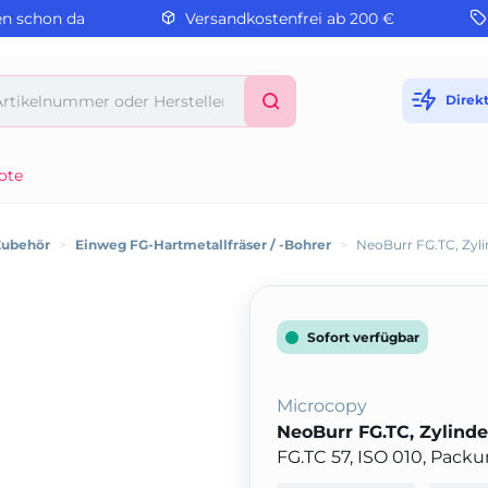
en schon da
Versandkostenfrei ab 200 €
Direk
ote
Zubehör
>
Einweg FG-Hartmetallfräser / -Bohrer
>
NeoBurr FG.TC, Zyli
Sofort verfügbar
Microcopy
NeoBurr FG.TC, Zylinde
FG.TC 57, ISO 010, Pack