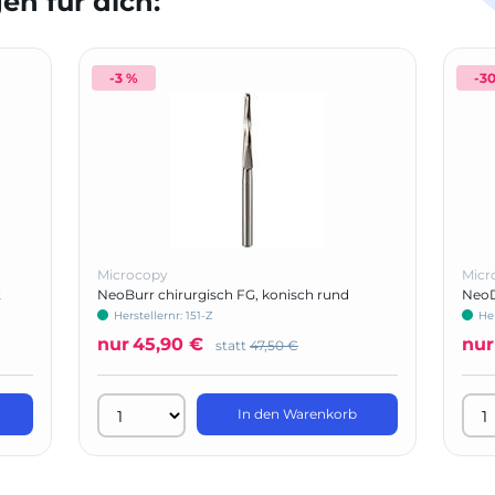
n für dich:
-3 %
-3
Microcopy
Micr
t
NeoBurr chirurgisch FG, konisch rund
NeoD
Herstellernr: 151-Z
He
nur
45,90 €
nur
statt
47,50 €
In den Warenkorb