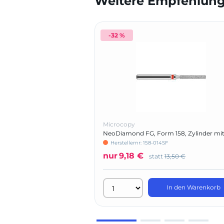
Weitere Empfehlunge
-32 %
Microcopy
NeoDiamond FG, Form 158, Zylinder mi
abgerundeter Kante
Herstellernr: 158-014SF
nur
9,18 €
statt
13,50 €
In den Warenkorb