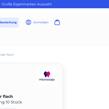
Große Eigenmarken-Auswahl
tbestellung
Anmelden
nder flach
r flach
ung 10 Stück