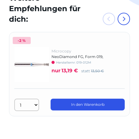
Empfehlungen für
dich:
-2 %
Microcopy
NeoDiamond FG, Form 019,
umgekehrter Kegel mit Kragen
Herstellernr: 019-012M
nur
13,19 €
statt
13,50 €
In den Warenkorb