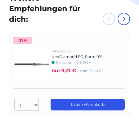
Empfehlungen für
dich:
-31 %
Microcopy
NeoDiamond FG, Form 019,
umgekehrter Kegel mit Kragen
Herstellernr: 019-010M
nur
9,21 €
statt
13,50 €
In den Warenkorb