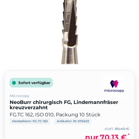
Sofort verfügbar
Microcopy
NeoBurr chirurgisch FG, Lindemannfräser
kreuzverzahnt
FG.TC 162, ISO 010, Packung 10 Stück
Herstellernr:
FG.TC 162
Artikelnr:
W-574523
statt
86,40 €
*
nur
70,13 €