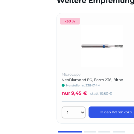
Weitere Empfehlunge
-30 %
Microcopy
NeoDiamond FG, Form 238, Birne
Herstellernr: 238-014M
nur
9,45 €
statt
13,50 €
In den Warenkorb