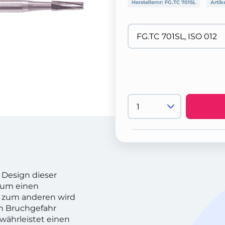
Herstellernr:
FG.TC 701SL
Artik
 Design dieser
 zum einen
 zum anderen wird
on Bruchgefahr
währleistet einen