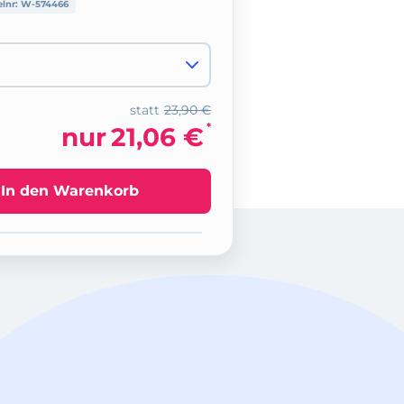
elnr:
W-574466
statt
23,90 €
*
nur
21,06 €
In den Warenkorb