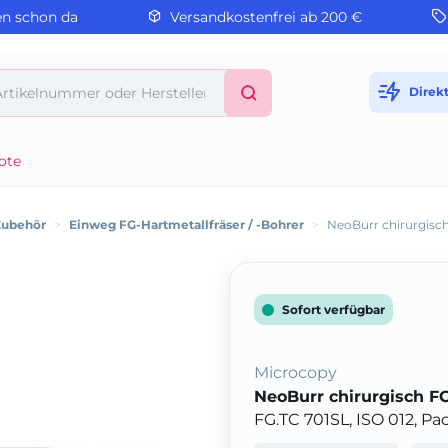
en schon da
Versandkostenfrei ab 200 €
Direk
ote
Zubehör
>
Einweg FG-Hartmetallfräser / -Bohrer
>
NeoBurr chirurgisch
Sofort verfügbar
Microcopy
NeoBurr chirurgisch F
FG.TC 701SL, ISO 012, P