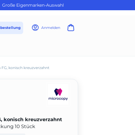
Große Eigenmarken-Auswahl
tbestellung
Anmelden
 FG, konisch kreuzverzahnt
G, konisch kreuzverzahnt
ackung 10 Stück