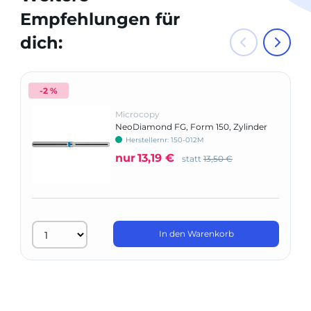
Empfehlungen für
dich:
-2 %
Microcopy
NeoDiamond FG, Form 150, Zylinder
Stirnschneident
Herstellernr: 150-012M
nur
13,19 €
statt
13,50 €
In den Warenkorb