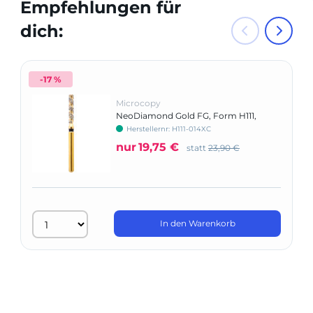
Empfehlungen für
dich:
-17 %
Microcopy
NeoDiamond Gold FG, Form H111,
NeoSpiral, Zylinder flach
Herstellernr: H111-014XC
nur
19,75 €
statt
23,90 €
In den Warenkorb