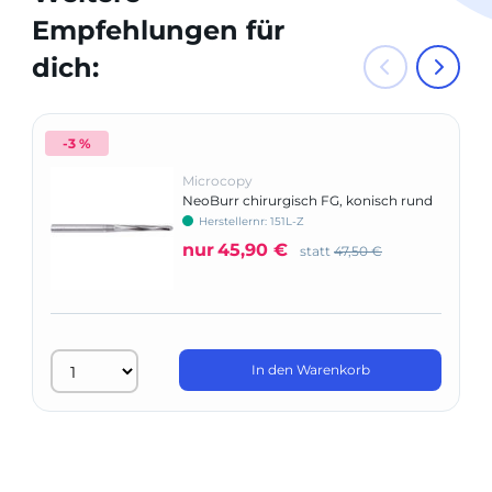
Empfehlungen für
dich:
-3 %
Microcopy
NeoBurr chirurgisch FG, konisch rund
Herstellernr: 151L-Z
nur
45,90 €
statt
47,50 €
In den Warenkorb