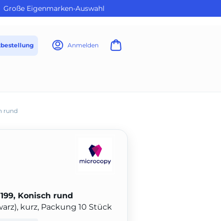
Große Eigenmarken-Auswahl
tbestellung
Anmelden
h rund
199, Konisch rund
warz), kurz, Packung 10 Stück