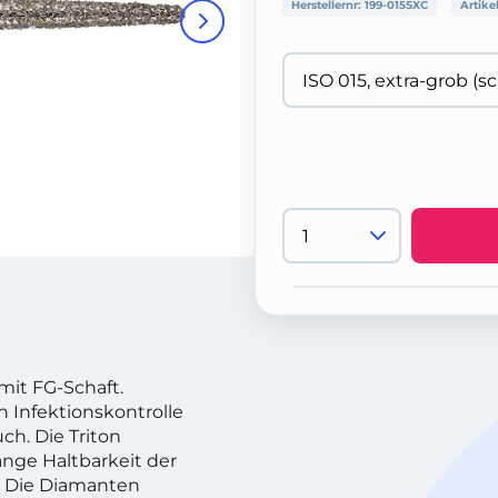
Herstellernr:
199-015SXC
Artike
mit FG-Schaft.
h Infektionskontrolle
h. Die Triton
ange Haltbarkeit der
 Die Diamanten