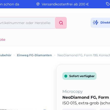
en schon da
Versandkostenfrei ab 200 €
Direk
ote
Zubehör
>
Einweg FG-Diamanten
>
NeoDiamond FG, Form 199, Konisc
Sofort verfügbar
Microcopy
NeoDiamond FG, Form 
ISO 015, extra-grob (sch