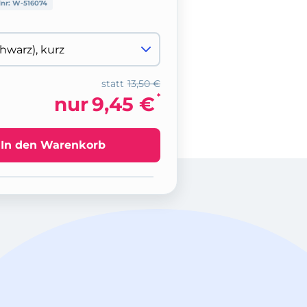
lnr:
W-516074
statt
13,50 €
*
nur
9,45 €
In den Warenkorb