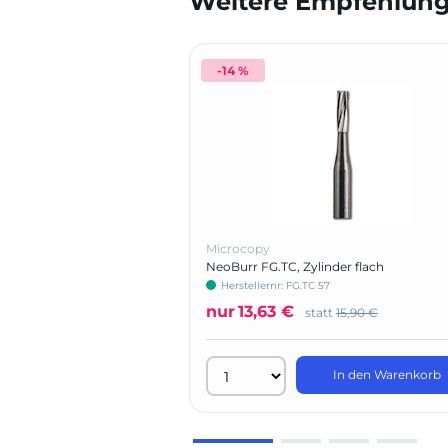
Weitere Empfehlunge
-14 %
Microcopy
NeoBurr FG.TC, Zylinder flach
Herstellernr: FG.TC 57
nur
13,63 €
statt
15,90 €
In den Warenkorb